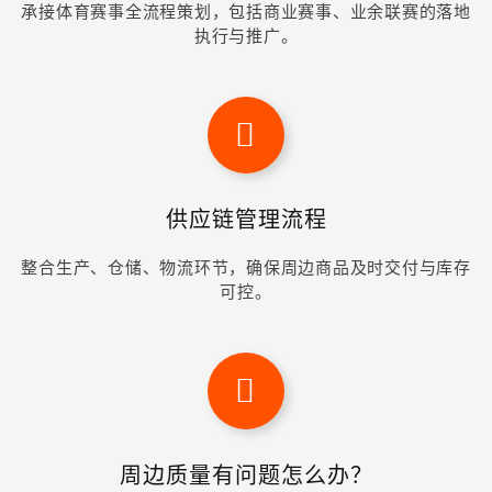
承接体育赛事全流程策划，包括商业赛事、业余联赛的落地
执行与推广。
供应链管理流程
整合生产、仓储、物流环节，确保周边商品及时交付与库存
可控。
周边质量有问题怎么办？