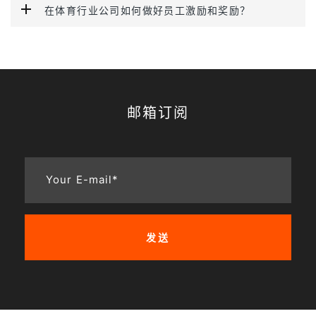
在体育行业公司如何做好员工激励和奖励？
邮箱订阅
Your E-mail*
发送