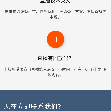
直播技术支持
提供推流设备租赁、网络优化、应急备份方案，确保直播零
中断。
直播有回放吗？
非版权受限赛事直播结束后 24 小时内，可在 “赛事回放” 专
区观看。
现在立即联系我们?