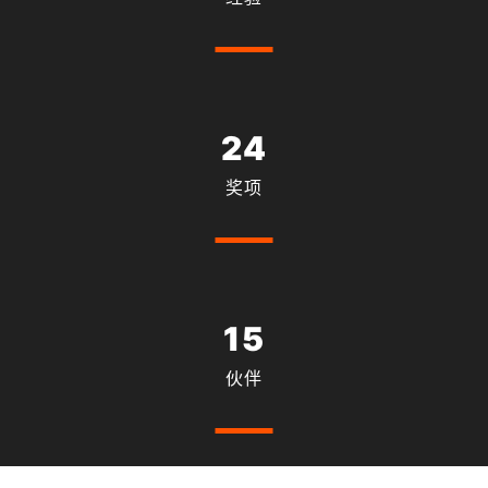
24
奖项
15
伙伴