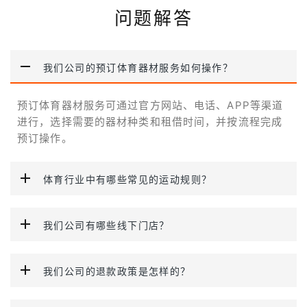
问题解答
我们公司的预订体育器材服务如何操作？
预订体育器材服务可通过官方网站、电话、APP等渠道
进行，选择需要的器材种类和租借时间，并按流程完成
预订操作。
体育行业中有哪些常见的运动规则？
我们公司有哪些线下门店？
我们公司的退款政策是怎样的？