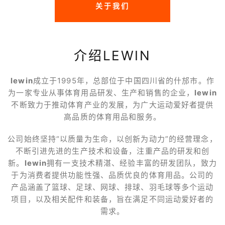
关于我们
介绍LEWIN
lewin
成立于1995年，总部位于中国四川省的什邡市。作
为一家专业从事体育用品研发、生产和销售的企业，
lewin
不断致力于推动体育产业的发展，为广大运动爱好者提供
高品质的体育用品和服务。
公司始终坚持“以质量为生命，以创新为动力”的经营理念，
不断引进先进的生产技术和设备，注重产品的研发和创
新。
lewin
拥有一支技术精湛、经验丰富的研发团队，致力
于为消费者提供功能性强、品质优良的体育用品。公司的
产品涵盖了篮球、足球、网球、排球、羽毛球等多个运动
项目，以及相关配件和装备，旨在满足不同运动爱好者的
需求。