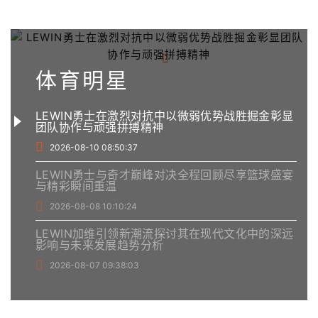
体育明星
LEWIN勇士在激烈对抗中以微弱优势战胜掘金彰显
团队协作与顽强拼搏精神
2026-08-10 08:50:37
LEWIN勇士与奇才巅峰对决全程回顾尽享篮球盛宴
与精彩瞬间重温
2026-08-08 10:10:24
LEWIN加维引领新潮流探讨其在现代文化中的深远
影响与未来发展趋势分析
2026-08-07 09:38:03