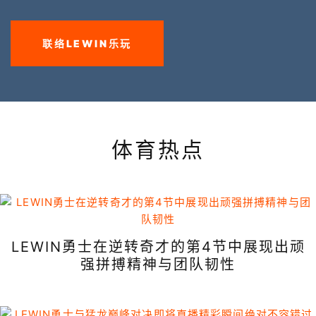
联络LEWIN乐玩
体育热点
LEWIN勇士在逆转奇才的第4节中展现出顽
强拼搏精神与团队韧性